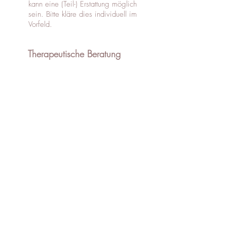
kann eine (Teil-) Erstattung möglich
sein. Bitte kläre dies individuell im
Vorfeld.
Therapeutische Beratung
Die Sitzungen können persönlich im
Praxisraum in Glonn, Miesbach
oder Online stattfinden.
Praxis für Psychotherapie
nach dem Heilpraktikergesetz
Jacqueline Pomaroli
Niedermairstraße 2
85625 Glonn
Jacqueline.Pomaroli@gmx.de
0172/5146889
Datenschutzerklärung