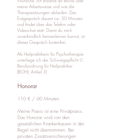
Wünsche. Ich erzähle dir etwas über
meine Arbeitsweise und wie die
Therapiesitzungen ablaufen. Das
Erstgespräch dauert ca. 30 Minuten
und findet über das Telefon oder
Videochat statt. Damit du mich
unverbindlich kennenlernen kannst, ist
dieses Gespräch kostenfrei.
Als Heilpraktikerin für Psychotherapie
unterliege ich der Schweigepflicht (1.
Berufsordnung für Heilpraktiker
(BOH); Artikel 3)
Honorar
110 € / 60 Minuten
Meine Praxis ist eine Privatpraxis.
Das Honorar wird von den
gesetzlichen Krankenkassen in der
Regel nicht übernommen. Bei
privaten Zusatzversicherungen