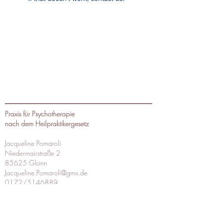
Praxis für Psychotherapie
nach dem Heilpraktikergesetz
Jacqueline Pomaroli
Niedermairstraße 2
85625 Glonn
Jacqueline.Pomaroli@gmx.de
0172/5146889
Datenschutzerklärung
Impressum