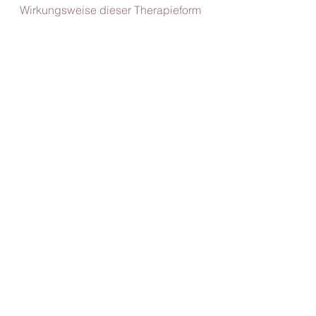
Wirkungsweise dieser Therapieform 
ist erstaunlich und erste Erfolge sind 
schon nach kurzer Zeit zu erzielen.
Alle ansehen
Aktuelle Beiträge