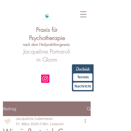
Praxis für
Psychotherapie
nach dem Heilpraktikergesetz
Jacqueline Pomaroli
in Glonn
Termin
Nachricht
Beitrag
Jacqueline Lobermeier
31. März 2020
2 Min. Lesezeit