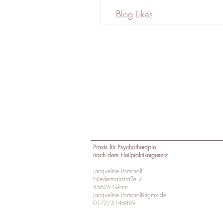
Blog Likes
Praxis für Psychotherapie
nach dem Heilpraktikergesetz
Jacqueline Pomaroli
Niedermairstraße 2
85625 Glonn
Jacqueline.Pomaroli@gmx.de
0172/5146889